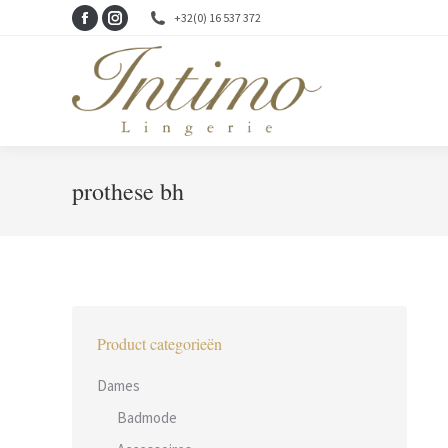
+32(0) 16 537 372
Facebook
Instagram
page
page
opens
opens
in
in
new
new
window
window
prothese bh
Product categorieën
Dames
Badmode