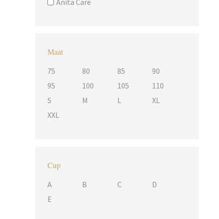
Anita Care
Maat
75
80
85
90
95
100
105
110
S
M
L
XL
XXL
Cup
A
B
C
D
E