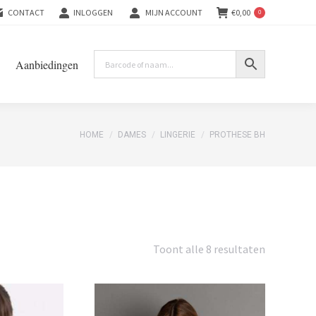
CONTACT
INLOGGEN
MIJN ACCOUNT
€
0,00
0
Aanbiedingen
You are here:
HOME
DAMES
LINGERIE
PROTHESE BH
Gesorteer
Toont alle 8 resultaten
op
nieuwste