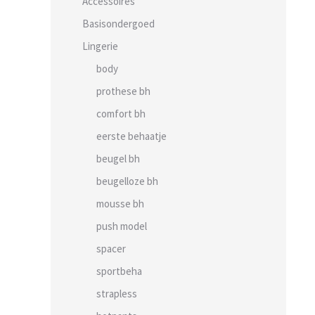
Accessoires
Basisondergoed
Lingerie
body
prothese bh
comfort bh
eerste behaatje
beugel bh
beugelloze bh
mousse bh
push model
spacer
sportbeha
strapless