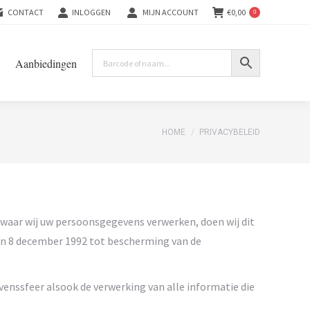
CONTACT
INLOGGEN
MIJN ACCOUNT
€
0,00
0
Aanbiedingen
You are here:
HOME
PRIVACYBELEID
r waar wij uw persoonsgegevens verwerken, doen wij dit
an 8 december 1992 tot bescherming van de
enssfeer alsook de verwerking van alle informatie die