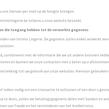
 u ons hiervan per mail op de hoogte brengen.
timolingerie.be telkens u onze website bezoekt.
en die toegang hebben tot de verwerkte gegevens
en van Intimo Lingerie. De gegevens zullen enkel verwerkt worde
gesloten.
d, combineren met de informatie die we uit andere bronnen hebb
beteren en kunnen we onze contacten met u beter op u afstemmen
trekking tot uw gebruik van onze websites. Hiervoor gebruiken w
indien nodig om een transactie te voltooien of een door u gevraa
 te doen, zullen we betalingsgegevens delen met banken en ande
omen van fraude en het verminderen van het kredietrisico.