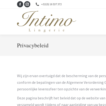
+32(0) 16 537 372
Facebook
Instagram
page
page
opens
opens
in
in
new
new
window
window
Privacybeleid
Wij zijn ervan overtuigd dat de bescherming van de per
conform de bepalingen van de Algemene Verordening G
persoonlijke levenssfeer ten opzichte van de verwerki
Deze pagina beschrijft het beleid dat op de website van
verzameld wordt tijdens of naar aanleiding van uw bez