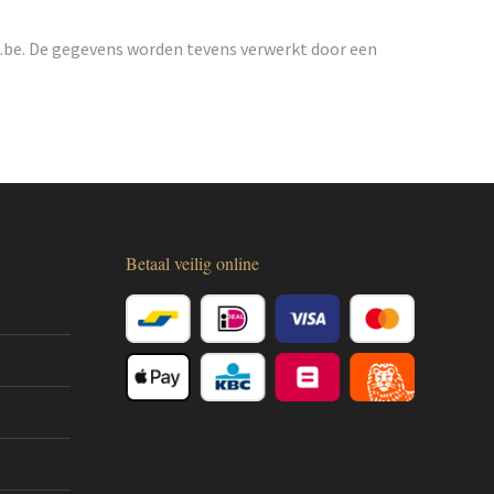
.be
. De gegevens worden tevens verwerkt door een
Betaal veilig online