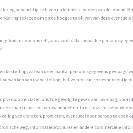
erklaring aandachtig te lezen en kennis te nemen van de inhoud. M
verklaring te lezen om op de hoogte te blijven van deze eventuele
angeboden door onszelf, aanvaardt u dat bepaalde persoonsgege
n.
n een bestelling, zal van u een aantal persoonsgegevens gevraagd 
et verwerken van uw bestelling, het voeren van correspondentie m
 verkoop en laten ons toe gevolg te geven aan uw vraag, voortd
 deze aan te passen aan uw behoeften. In dit opzicht behouden wi
kkeling van diensten/producten, eventueel door beroep te doen 
ektronische weg, informatiebrochures en andere commerciële info