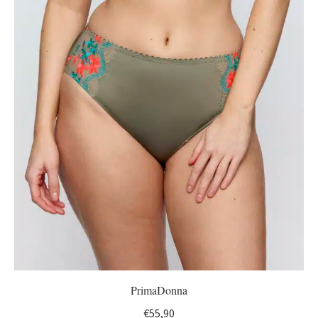
PrimaDonna
€
55,90