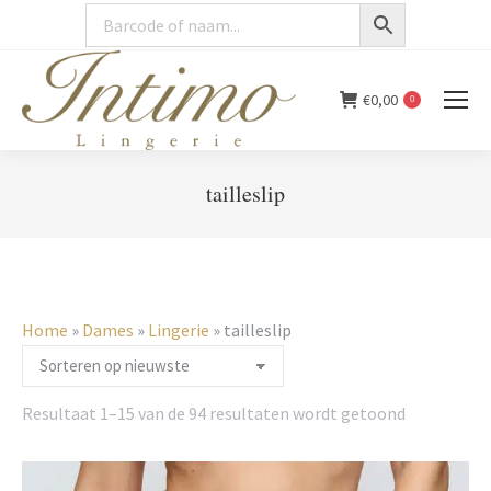
€
0,00
0
tailleslip
You are here:
Home
»
Dames
»
Lingerie
»
tailleslip
Gesorteerd
Resultaat 1–15 van de 94 resultaten wordt getoond
op
nieuwste