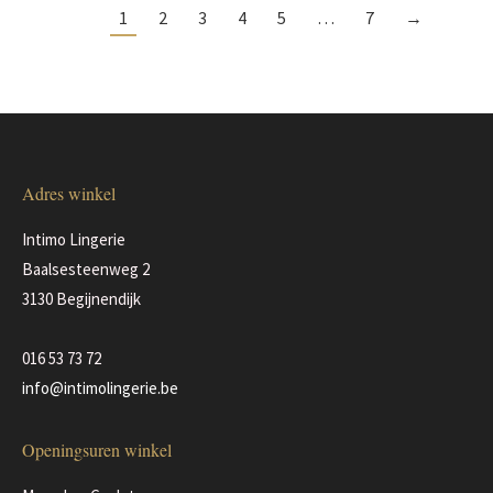
1
2
3
4
5
…
7
→
Adres winkel
Intimo Lingerie
Baalsesteenweg 2
3130 Begijnendijk
016 53 73 72
info@intimolingerie.be
Openingsuren winkel