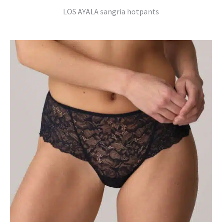
LOS AYALA sangria hotpants