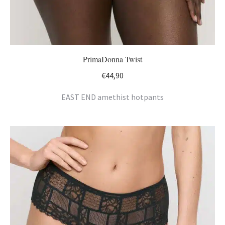
PrimaDonna Twist
€
44,90
EAST END amethist hotpants