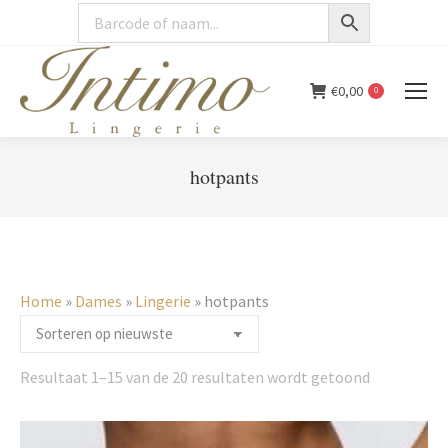
€
0,00
0
hotpants
You are here:
Home
»
Dames
»
Lingerie
»
hotpants
Gesorteerd
Resultaat 1–15 van de 20 resultaten wordt getoond
op
nieuwste