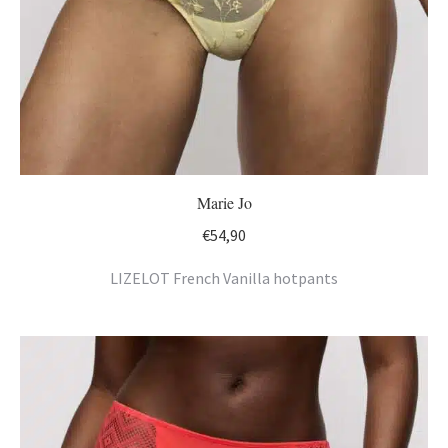
Marie Jo
€
54,90
LIZELOT French Vanilla hotpants