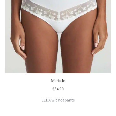
Marie Jo
€
54,90
LEDA wit hotpants