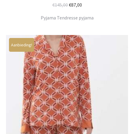
Oorspronkelijke
Huidige
€
145,00
€
87,00
prijs
prijs
Pyjama Tendresse pyjama
was:
is:
€145,00.
€87,00.
Aanbieding!