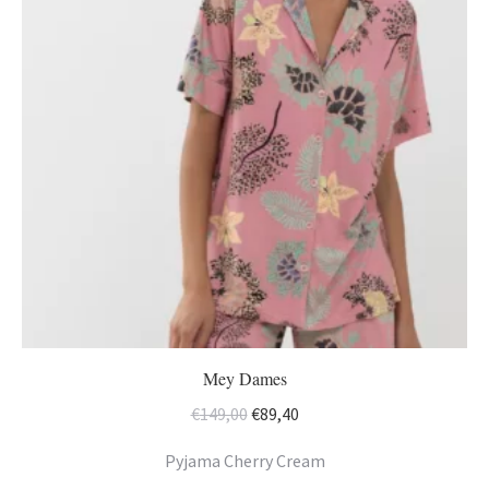
Mey Dames
Oorspronkelijke
Huidige
€
149,00
€
89,40
prijs
prijs
Pyjama Cherry Cream
was:
is: