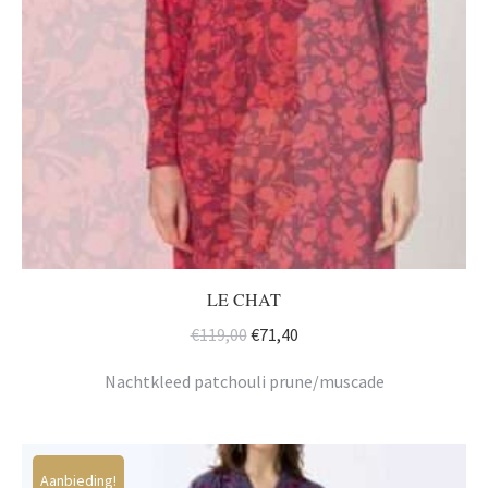
LE CHAT
Oorspronkelijke
Huidige
€
119,00
€
71,40
prijs
prijs
Nachtkleed patchouli prune/muscade
was:
is:
€119,00.
€71,40.
Aanbieding!