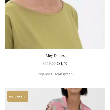
Mey Dames
Oorspronkelijke
Huidige
€
119,00
€
71,40
prijs
prijs
Pyjama tuscan green
was:
is:
€119,00.
€71,40.
Aanbieding!