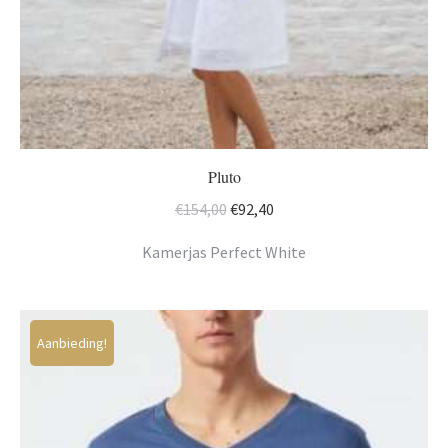
Pluto
Oorspronkelijke
Huidige
€
154,00
€
92,40
prijs
prijs
Kamerjas Perfect White
was:
is:
€154,00.
€92,40.
Aanbieding!