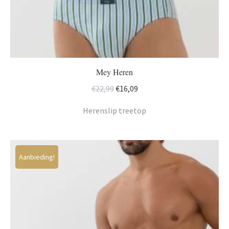
Mey Heren
Oorspronkelijke
Huidige
€
22,99
€
16,09
prijs
prijs
Herenslip treetop
was:
is:
€22,99.
€16,09.
Aanbieding!