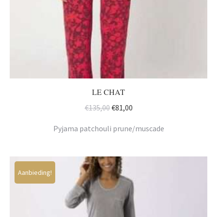
LE CHAT
Oorspronkelijke
Huidige
€
135,00
€
81,00
prijs
prijs
Pyjama patchouli prune/muscade
was:
is:
€135,00.
€81,00.
Aanbieding!