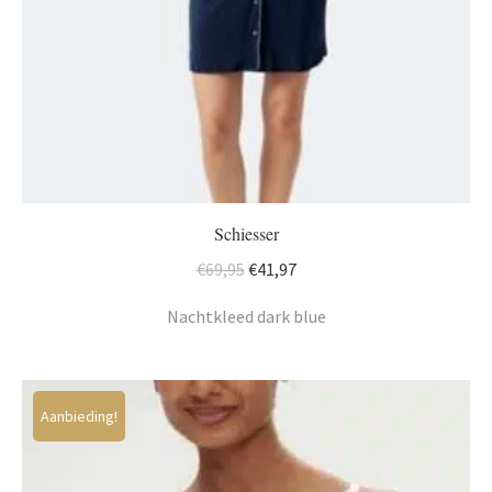
Schiesser
Oorspronkelijke
Huidige
€
69,95
€
41,97
prijs
prijs
Nachtkleed dark blue
was:
is:
€69,95.
€41,97.
Aanbieding!