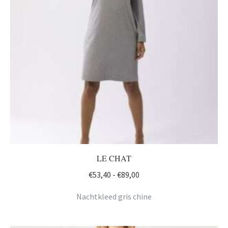
LE CHAT
Prijsklasse:
€
53,40
-
€
89,00
€53,40
Nachtkleed gris chine
tot
€89,00