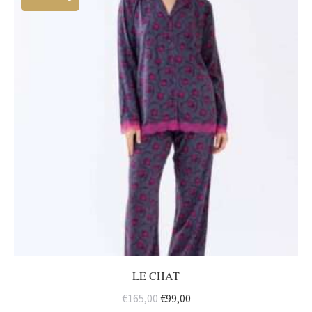
LE CHAT
Oorspronkelijke
Huidige
€
165,00
€
99,00