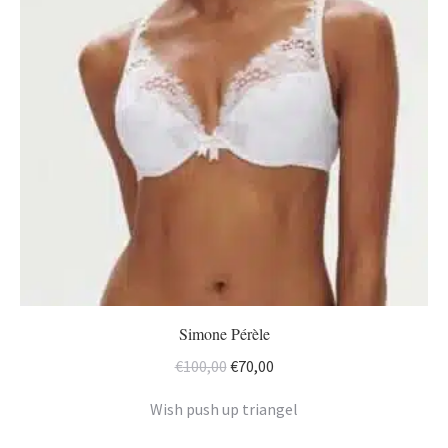
Simone Pérèle
Oorspronkelijke
Huidige
€
100,00
€
70,00
prijs
prijs
Wish push up triangel
was:
is: