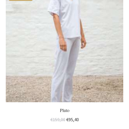
Pluto
Oorspronkelijke
Huidige
€
159,00
€
95,40
prijs
prijs