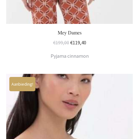
Mey Dames
Oorspronkelijke
Huidige
€
199,00
€
119,40
prijs
prijs
Pyjama cinnamon
was:
is:
€199,00.
€119,40.
Aanbieding!