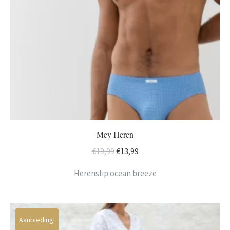
Mey Heren
Oorspronkelijke
Huidige
€
19,99
€
13,99
prijs
prijs
Herenslip ocean breeze
was:
is:
€19,99.
€13,99.
Aanbieding!