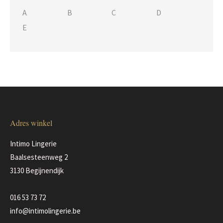
A
B
C
D
E
Adres winkel
Intimo Lingerie
Baalsesteenweg 2
3130 Begijnendijk
016 53 73 72
info@intimolingerie.be