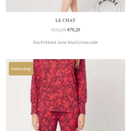
LE CHAT
Oorspronkelijke
Huidige
€
132,00
€
79,20
prijs
prijs
Nachtkleed Jane blush/muscade
was:
is:
€132,00.
€79,20.
Aanbieding!