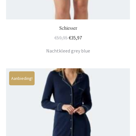
Schiesser
Oorspronkelijke
Huidige
€
59,95
€
35,97
prijs
prijs
Nachtkleed grey blue
was:
is:
€59,95.
€35,97.
Aanbieding!