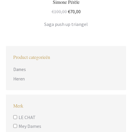
Simone Pérèle
Oorspronkelijke
Huidige
€
100,00
€
70,00
prijs
prijs
Saga push up triangel
was:
is:
€100,00.
€70,00.
Product categorieën
Dames
Heren
Merk
LE CHAT
Mey Dames