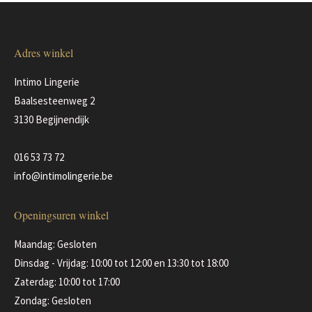
gekozen
variaties.
worden
Deze
op
Adres winkel
optie
de
kan
productpagina
Intimo Lingerie
gekozen
Baalsesteenweg 2
worden
3130 Begijnendijk
op
de
016 53 73 72
productpagina
info@intimolingerie.be
Openingsuren winkel
Maandag: Gesloten
Dinsdag - Vrijdag: 10:00 tot 12:00 en 13:30 tot 18:00
Zaterdag: 10:00 tot 17:00
Zondag: Gesloten