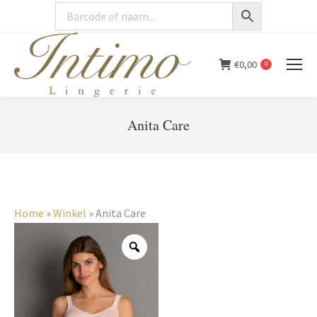
€
0,00
0
Anita Care
You are here:
Home
»
Winkel
»
Anita Care