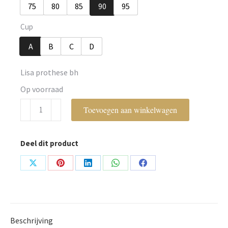
75
80
85
90
95
Cup
A
B
C
D
Lisa prothese bh
Op voorraad
Anita
Toevoegen aan winkelwagen
Care
aantal
Deel dit product
Share
Share
Share
Share
Share
on
on
on
on
on
X
Pinterest
LinkedIn
WhatsApp
Facebook
Beschrijving