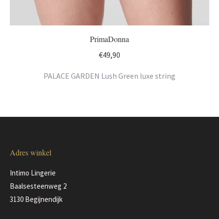
PrimaDonna
€
49,90
PALACE GARDEN Lush Green luxe string
Adres winkel
Intimo Lingerie
Baalsesteenweg 2
3130 Begijnendijk