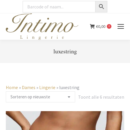
€
0,00
0
luxestring
You are here:
Home
»
Dames
»
Lingerie
»
luxestring
Ge
Toont alle 6 resultaten
op
ni