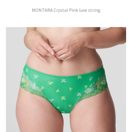
MONTARA Crystal Pink luxe string