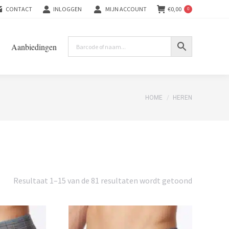
CONTACT
INLOGGEN
MIJN ACCOUNT
€
0,00
0
Aanbiedingen
You are here:
HOME
HEREN
Gesorteer
Resultaat 1–15 van de 81 resultaten wordt getoond
op
nieuwste