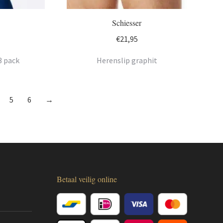
Schiesser
€
21,95
3 pack
Herenslip graphit
5
6
→
Betaal veilig online