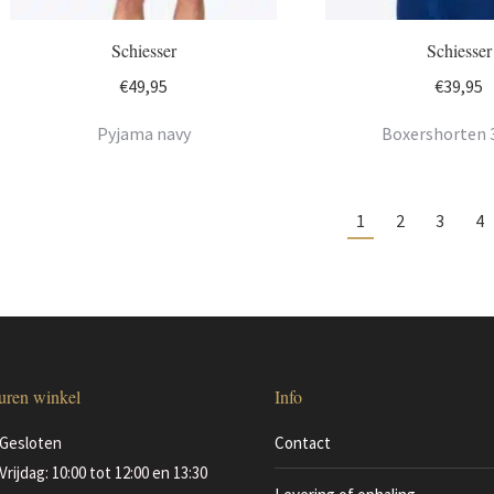
Schiesser
Schiesser
€
49,95
€
39,95
Pyjama navy
Boxershorten 
1
2
3
4
uren winkel
Info
Gesloten
Contact
Vrijdag: 10:00 tot 12:00 en 13:30