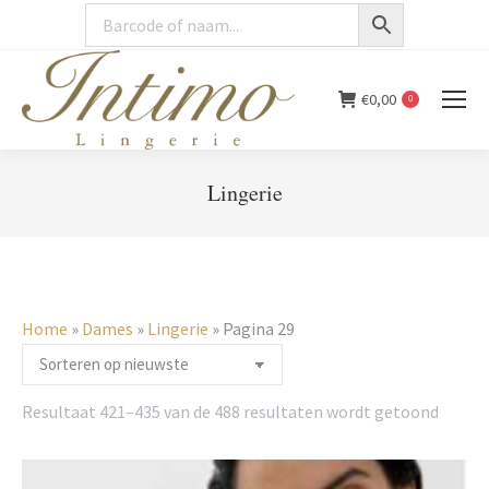
€
0,00
0
Lingerie
You are here:
Home
»
Dames
»
Lingerie
»
Pagina 29
Gesort
Resultaat 421–435 van de 488 resultaten wordt getoond
op
nieuws