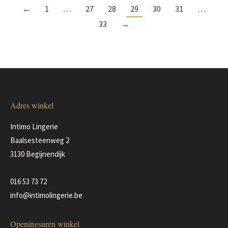
←
1
…
27
28
29
30
31
…
33
→
Adres winkel
Intimo Lingerie
Baalsesteenweg 2
3130 Begijnendijk
016 53 73 72
info@intimolingerie.be
Openingsuren winkel