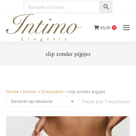
€
0,00
0
slip zonder pijpjes
You are here:
Home
»
Dames
»
Shapewear
»
slip zonder pijpjes
Ge
Toont alle 7 resultaten
op
ni