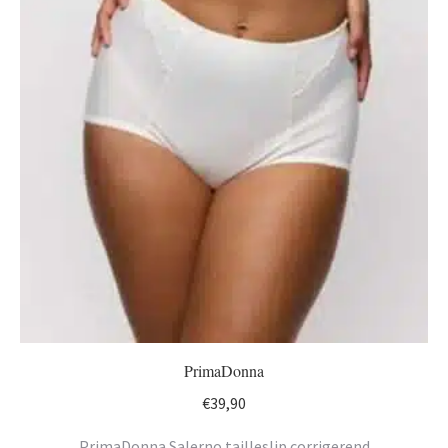
PrimaDonna
€
39,90
PrimaDonna Salerno tailleslip corrigerend