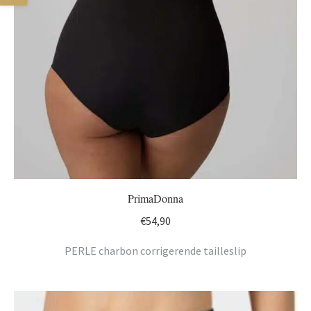
PrimaDonna
€
54,90
PERLE charbon corrigerende tailleslip