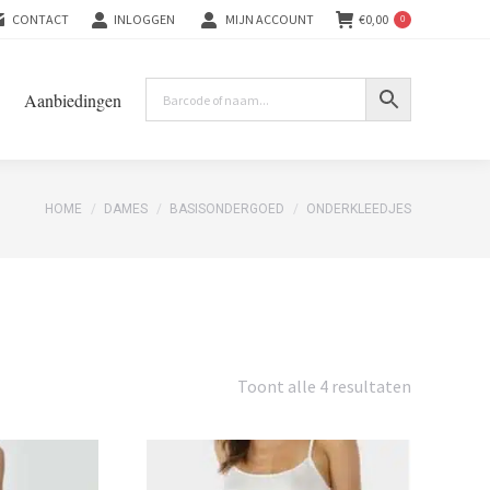
CONTACT
INLOGGEN
MIJN ACCOUNT
€
0,00
0
Aanbiedingen
You are here:
HOME
DAMES
BASISONDERGOED
ONDERKLEEDJES
Gesorteer
Toont alle 4 resultaten
op
nieuwste