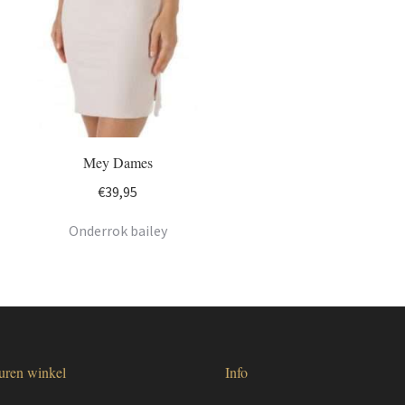
Mey Dames
€
39,95
Onderrok bailey
uren winkel
Info