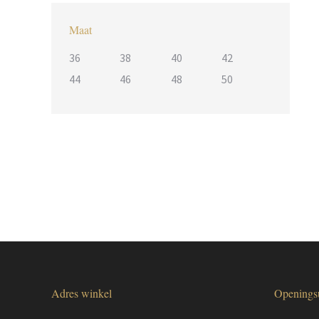
Maat
36
38
40
42
44
46
48
50
Adres winkel
Openings