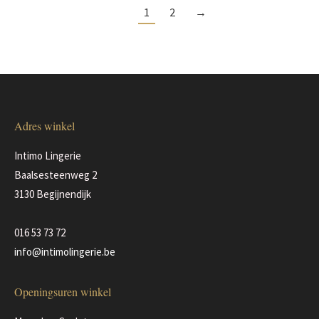
1
2
→
Adres winkel
Intimo Lingerie
Baalsesteenweg 2
3130 Begijnendijk
016 53 73 72
info@intimolingerie.be
Openingsuren winkel