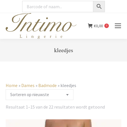
€
0,00
0
kleedjes
You are here:
Home
»
Dames
»
Badmode
»
kleedjes
Gesorteerd
Resultaat 1–15 van de 22 resultaten wordt getoond
op
nieuwste