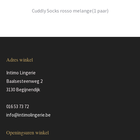
Cuddly Socks rosso melange(1 paar)
Adres winkel
Intimo Lingerie
Baalsesteenweg 2
3130 Begijnendijk
016 53 73 72
info@intimolingerie.be
Openingsuren winkel