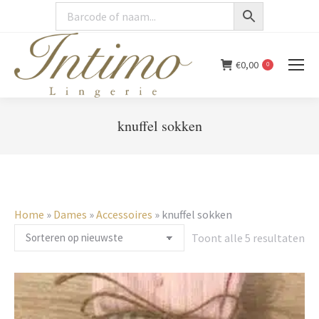
€
0,00
0
knuffel sokken
You are here:
Home
»
Dames
»
Accessoires
»
knuffel sokken
Ge
Toont alle 5 resultaten
op
ni