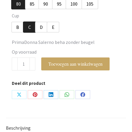
80
85
90
95
100
105
Cup
B
C
D
E
PrimaDonna Salerno beha zonder beugel
Op voorraad
PrimaDonna
Toevoegen aan winkelwagen
aantal
Deel dit product
Share
Share
Share
Share
Share
on
on
on
on
on
X
Pinterest
LinkedIn
WhatsApp
Facebook
Beschrijving