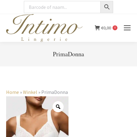
€
0,00
0
PrimaDonna
You are here:
Home
»
Winkel
»
PrimaDonna