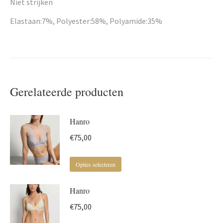
Niet strijken
Elastaan:7%, Polyester:58%, Polyamide:35%
Gerelateerde producten
Hanro
€
75,00
Dit
Opties selecteren
product
Hanro
heeft
meerdere
€
75,00
variaties.