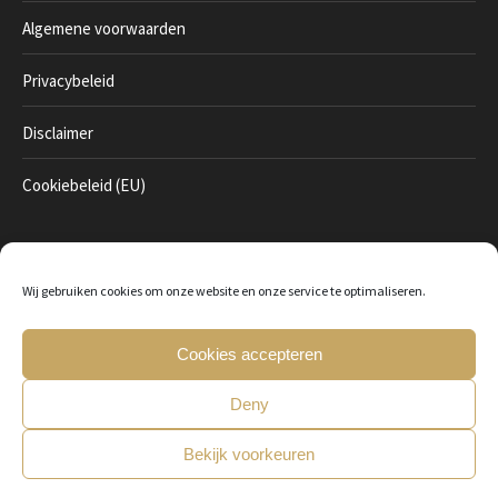
Algemene voorwaarden
Privacybeleid
Disclaimer
Cookiebeleid (EU)
Betaal veilig online
Wij gebruiken cookies om onze website en onze service te optimaliseren.
Cookies accepteren
Deny
Bekijk voorkeuren
© 2022 - Intimo Lingerie | Ondernemingsnummer: 0841360380