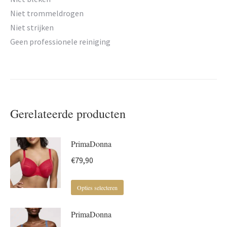
Niet trommeldrogen
Niet strijken
Geen professionele reiniging
Gerelateerde producten
PrimaDonna
€
79,90
Dit
Opties selecteren
product
PrimaDonna
heeft