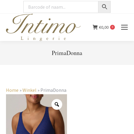
€
0,00
0
PrimaDonna
You are here:
Home
»
Winkel
»
PrimaDonna