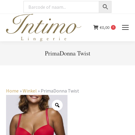
€
0,00
0
PrimaDonna Twist
You are here:
Home
»
Winkel
»
PrimaDonna Twist