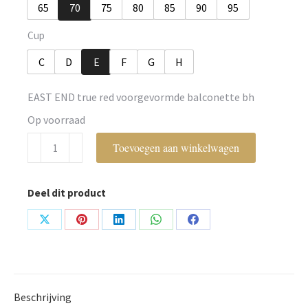
65
70
75
80
85
90
95
Cup
C
D
E
F
G
H
EAST END true red voorgevormde balconette bh
Op voorraad
PrimaDonna
Toevoegen aan winkelwagen
Twist
aantal
Deel dit product
Share
Share
Share
Share
Share
on
on
on
on
on
X
Pinterest
LinkedIn
WhatsApp
Facebook
Beschrijving