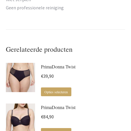
Geen professionele reiniging
Gerelateerde producten
PrimaDonna Twist
€
39,90
Dit
Opties selecteren
product
PrimaDonna Twist
heeft
meerdere
€
84,90
variaties.