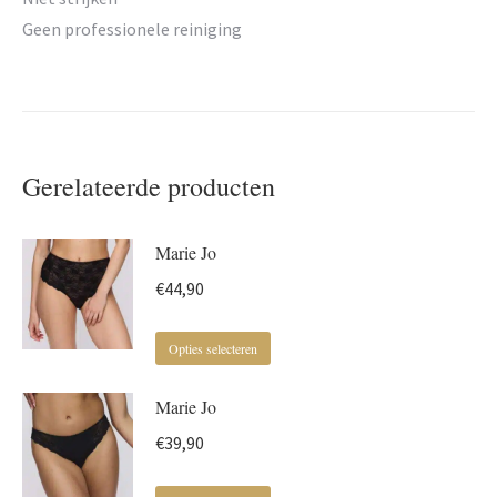
Geen professionele reiniging
Gerelateerde producten
Marie Jo
€
44,90
Dit
Opties selecteren
product
Marie Jo
heeft
meerdere
€
39,90
variaties.