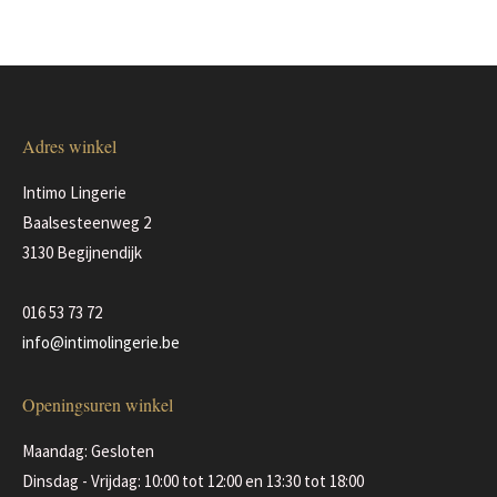
product
optie
de
heeft
kan
productpagina
meerdere
gekozen
variaties.
worden
Deze
op
Adres winkel
optie
de
kan
productpagina
Intimo Lingerie
gekozen
Baalsesteenweg 2
worden
3130 Begijnendijk
op
de
016 53 73 72
productpagina
info@intimolingerie.be
Openingsuren winkel
Maandag: Gesloten
Dinsdag - Vrijdag: 10:00 tot 12:00 en 13:30 tot 18:00