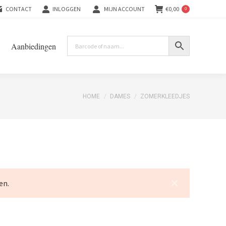
CONTACT
INLOGGEN
MIJN ACCOUNT
€
0,00
0
Aanbiedingen
You are here:
HOME
DAMES
ZOMERKLEEDJES
en.