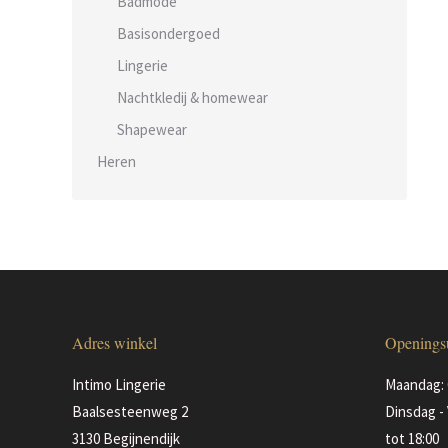
Badmode
Basisondergoed
Lingerie
Nachtkledij & homewear
Shapewear
Heren
Adres winkel
Openings
Intimo Lingerie
Maandag: 
Baalsesteenweg 2
Dinsdag - 
3130 Begijnendijk
tot 18:00